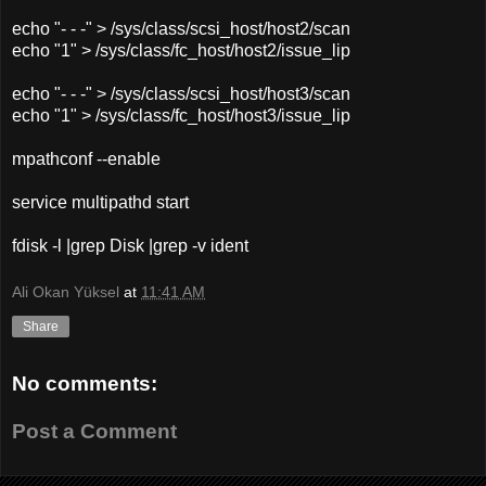
echo "- - -" > /sys/class/scsi_host/host2/scan
echo "1" > /sys/class/fc_host/host2/issue_lip
echo "- - -" > /sys/class/scsi_host/host3/scan
echo "1" > /sys/class/fc_host/host3/issue_lip
mpathconf --enable
service multipathd start
fdisk -l |grep Disk |grep -v ident
Ali Okan Yüksel
at
11:41 AM
Share
No comments:
Post a Comment