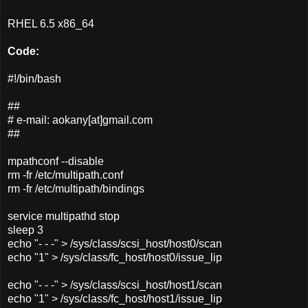
RHEL 6.5 x86_64
Code:
#!/bin/bash
##
# e-mail: aokany[at]gmail.com
##
mpathconf --disable
rm -fr /etc/multipath.conf
rm -fr /etc/multipath/bindings
service multipathd stop
sleep 3
echo "- - -" > /sys/class/scsi_host/host0/scan
echo "1" > /sys/class/fc_host/host0/issue_lip
echo "- - -" > /sys/class/scsi_host/host1/scan
echo "1" > /sys/class/fc_host/host1/issue_lip