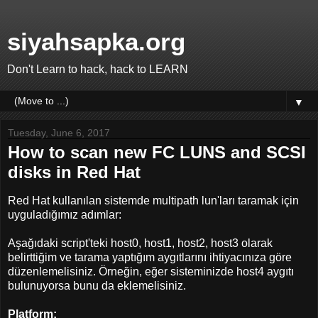
siyahsapka.org
Don't Learn to hack, hack to LEARN
▼
Tuesday, June 6, 2017
How to scan new FC LUNS and SCSI
disks in Red Hat
Red Hat kullanılan sistemde multipath lun'ları taramak için
uyguladığımız adımlar:
Aşağıdaki script'teki host0, host1, host2, host3 olarak
belirttiğim ve tarama yaptığım aygıtlarını ihtiyacınıza göre
düzenlemelisiniz. Örneğin, eğer sisteminizde host4 aygıtı
bulunuyorsa bunu da eklemelisiniz.
Platform: